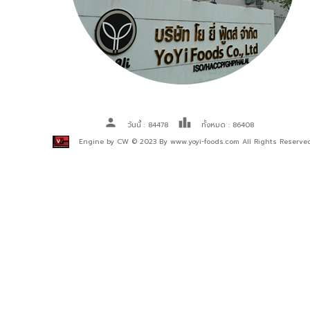
person
leaderboard
วันนี้ : 84478
ทั้งหมด : 86408
Engine by
CW
© 2023 By www.yoyi-foods.com All Rights Reserve