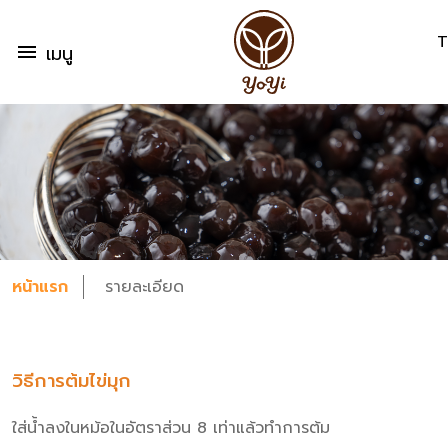
T
menu
เมนู
หน้าแรก
รายละเอียด
วิธีการต้มไข่มุก
ใส่น้ำลงในหม้อในอัตราส่วน 8 เท่าแล้วทำการต้ม