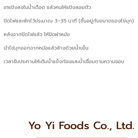
เทแป้งลงในน้ำเดือด แล้วคนให้แป้งลอยตัว
ปิดไฟและพักไว้ประมาณ 3~35 นาที (ขึ้นอยู่กับขนาดของไข่มุก)
หลังจากปิดไฟแล้ว ให้ปิดฝาหม้อ
นำไข่มุกออกจากหม้อแล้วล้างด้วยน้ำเย็น
เวลารับประทานให้เติมน้ำแข็งก้อนและน้ำเชื่อมตามความชอบ
Yo Yi Foods Co., Ltd.